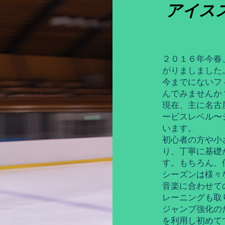
アイス
２０１６年今春
がりましました
今までにないフ
んでみませんか
現在、主に名古
ービスレベル〜
います。
初心者の方や小
り、丁寧に基礎
す。もちろん、
シーズンは様々
音楽に合わせて
レーニングも取
ジャンプ強化の
を利用し初めて